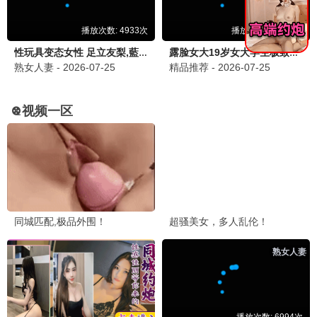
后室
更新至HD
1
不良侦探：食物链
HD中字
2
跟着书本去旅行
更新至20260619期
3
杀出个未来
HD中字
4
触不到的恋人
已完结
5
集中营血泪
HD
6
毛驴县令之大事小情
HD国语
7
想吹口哨我就吹
HD
8
你在山顶的那一边
HD中字
9
夜之片鳞
HD
10
蜡笔小新：风起云涌！我的宇宙公主
HD
11
孟买之恋
HD
12
西西里人
HD
13