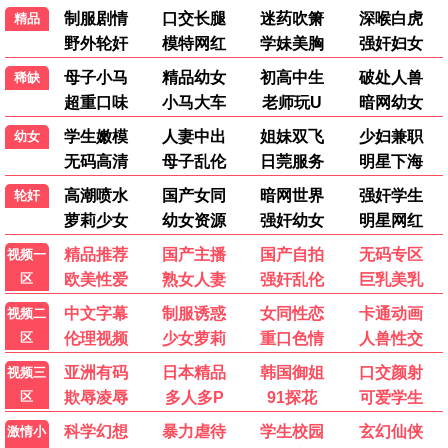
已完结
更新至第16集
东北一家人3
我的逆天神器
李琦,彭玉,巩汉林,吕小品,金珠,张丹露
歪歪,郭浩然,张喆,路路,郝祥海,李诗萌
6.0
4.0
更新至第52集
全100集
三只松鼠之萌力觉醒
动态漫画·铁姬钢兵第三季
精彩影片
慕斯云