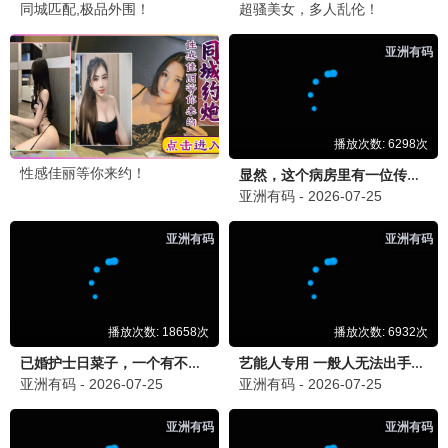
全14集
更新至11集
我的王室死对头
我的爷爷是耽美作家
林智妍,许南俊,张胜祖,李世
Suprawat Pattamasoot
3.0
10.0