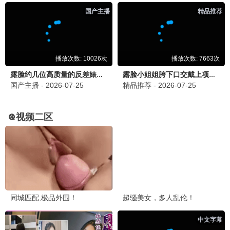
更新至01集
更新至06集
地平线边缘
云秀行
英恩·珈卡克拉辛·阿塔萨珐那猜,On
李一桐,曾舜晞,邓为,代露娃
1.0
9.0