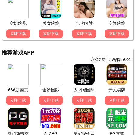
HD国语
HD国语
喜欢上"欠欠"的你
江湖格斗家
张天爱,海清,范明,鄂靖文,陈昊明,马天
周天阳,麦杉杉,赵志凌,杨舒米,王若菲
8.0
8.0