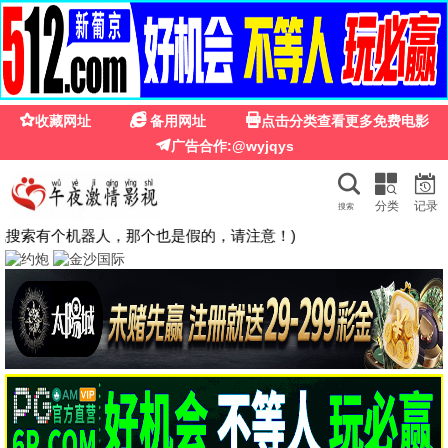
☰
蘑
神马影院在线免费观看
🔍
热播推荐
1.0
3.0
HD中字
HD中字
小镇警官
深宫怨灵
张琳娜,李迎旗,江柏川
凯蒂·萨瓦,凯瑟琳·希金斯,克瑞姆·柏辛