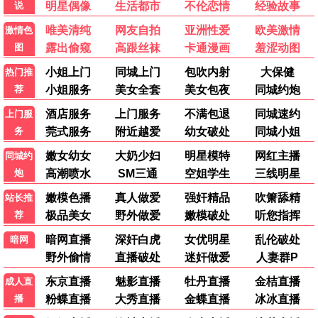
4.0
10.0
已完结
已完结
玩物们
白色巨塔
柳波芙·阿克肖诺娃,米洛斯·比柯维奇
唐泽寿明,江口洋介,黑木瞳
最新电影
动作片
喜剧片
爱情片
科幻片
剧情片
战争片
动画片
记录片