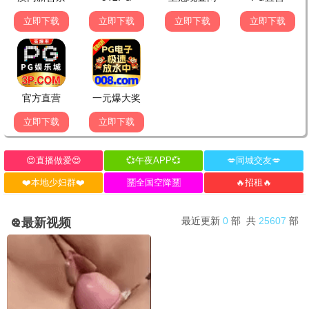
更新至HD
更新至HD
宇宙巨人：希曼崛起
人生开门红
尼古拉斯·加利齐纳,卡米拉·门德斯,伊德
常远,邓家佳,王耀庆,田雨,于洋,李宗恒
5.0
10.0
更新至HD
更新至HD
虎穴狼窝
精灵猎人
布兰卡·拉文,内斯托尔·坎蒂利亚纳
雷米·伊沙克,Norreen Ima