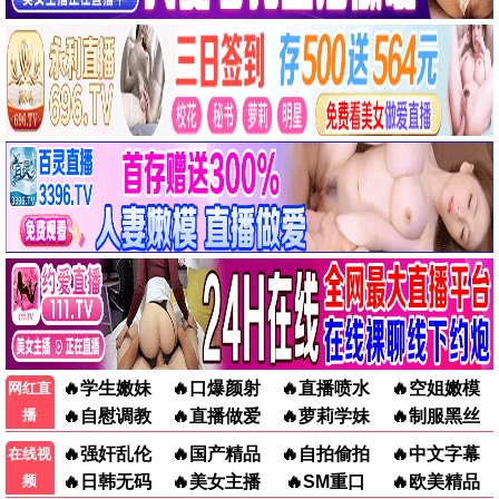
已完结
更新至第12集
弗兰·勒博维茨：假装我们在城市
团子们的使命
弗兰·勒博维茨,马丁·斯科塞斯
精彩影片
8.0
6.0