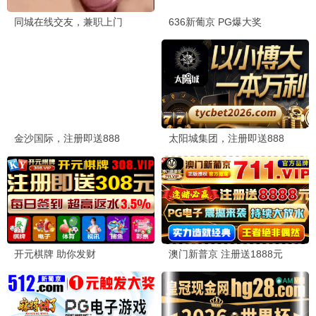
10.0
3.0
更新至HD
更新至HD
复仇看门犬
血色天堂
Chaney Morrow,韦斯·罗
精彩影片
6.0
1.0