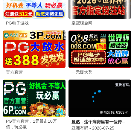
更新至HD
更新至HD
我当你兄弟
准备好了没2：我来了
文斯·沃恩,詹姆斯·麦斯登,艾莎·冈萨雷
萨玛拉·维文,凯瑟琳·纽顿,莎拉·米歇尔
同脸诡影
更新至HD
寐中行凶
更新至HD
诺曼底72小时
HD中字
开山人
HD国语
一出婚礼
HD国语
意外营救
HD国语