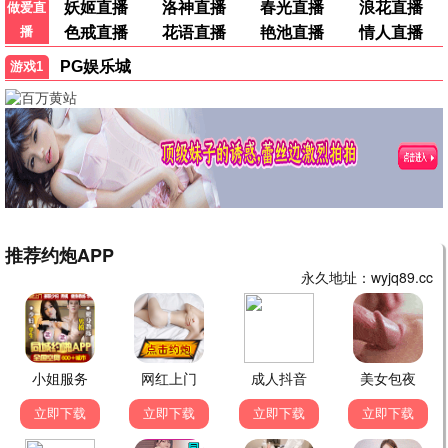
7.0
1.0
TC中字
更新至第373期
孤军突围
美食新闻报道
科林·汉克斯,斯科特·伊斯特伍德,安洁纽
黄婉曼,蔡雪莹,倪嘉雯,黄嘉雯,廖慧仪
9.0
5.0