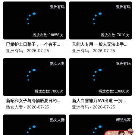
恶魔的手球歌2026
已完结
恶魔的手球歌
更新至后篇
一招一食
更新至02集
公路电影
更新至HD
破碎的声线
高清
星之守望
HD国语
炸掉银行经理
HD中字
罗宾汉之死
TC中字
古堡小夜曲
HD国语
乡思
HD国语
电影周榜单