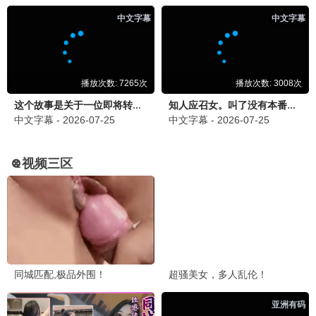
更新至01集
更新至14集
迷失之光
特别输送
Aomstin Thakrit Patt
陈龙,林保怡,周海媚,韦力,甄锡,何杜娟
四大元素之风之恋歌
更新至06集
偿还
更新至04集
新进职员姜会长
更新至07集
行医道
更新至06集
妻本善良
更新至13集
心间错
全22集
炽夏
更新至11集
似火年华
全24集
哥哥的心动Moo
更新至第07集
欠你的那场婚礼
已完结