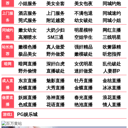
7.0
1.0
TC中字
更新至第373期
孤军突围
美食新闻报道
科林·汉克斯,斯科特·伊斯特伍德,安洁纽
黄婉曼,蔡雪莹,倪嘉雯,黄嘉雯,廖慧仪
9.0
5.0