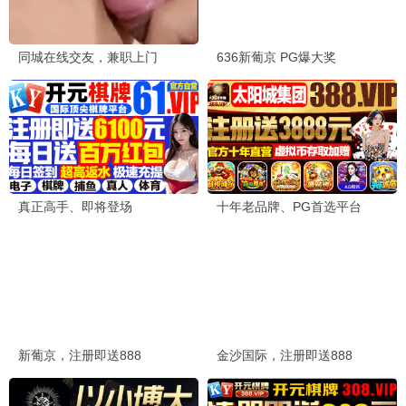
更新至HD
更新至HD
我当你兄弟
准备好了没2：我来了
文斯·沃恩,詹姆斯·麦斯登,艾莎·冈萨雷
萨玛拉·维文,凯瑟琳·纽顿,莎拉·米歇尔
同脸诡影
更新至HD
寐中行凶
更新至HD
诺曼底72小时
HD中字
开山人
HD国语
一出婚礼
HD国语
意外营救
HD国语