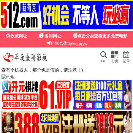
☰
蘑
神马影院在线免费观看
🔍
热播推荐
1.0
3.0
HD中字
HD中字
小镇警官
深宫怨灵
张琳娜,李迎旗,江柏川
凯蒂·萨瓦,凯瑟琳·希金斯,克瑞姆·柏辛