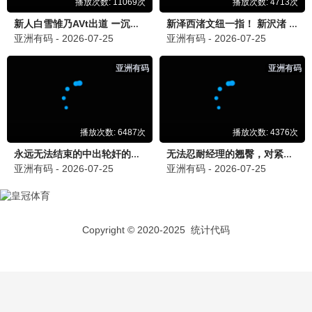
婚后再心动
更新至第24集
5
灵魂摆渡·十年
更新至第24集
6
香港探秘地图粤语版
更新至第20集
7
COURT!
已完结
8
香港探秘地图粤语
全20集
9
爱冲云霄
更新至第04集
10
主角
全48集
11
耀眼2026
已完结
12
奇怪的她(剧版)
全12集
13
罪案现场
更新至第24集
14
太行谣
全24集
15
莫离
更新至27集
16
陪审十二人
已完结
17