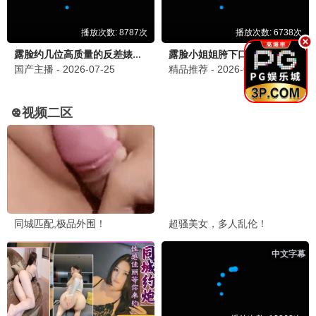
10.0
7.0
更新至03集
更新至10集
我的相抵日记
大叔再出招
志水彩乃,洼冢爱流,ゆめっち
申河均,吴正世,许成泰
3.0
9.0