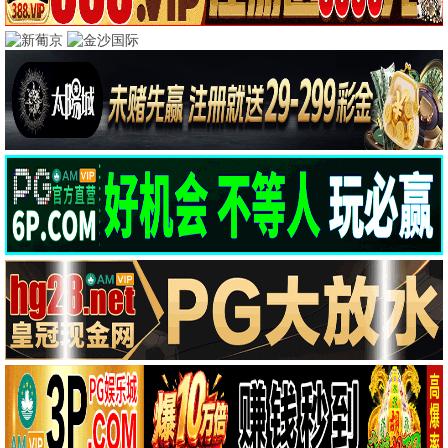
1.0
9.0
HD中字
更新至第04集
少女四大名捕
茗记
周诺,马莹莹,洪杉杉,祝昕愿,毛方圆,骆
精彩影片
3.0
4.0