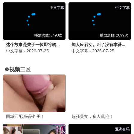
更新至01集
更新至14集
迷失之光
特别输送
Aomstin Thakrit Patt
陈龙,林保怡,周海媚,韦力,甄锡,何杜娟
四大元素之风之恋歌
更新至06集
偿还
更新至04集
新进职员姜会长
更新至07集
行医道
更新至06集
妻本善良
更新至13集
心间错
全22集
炽夏
更新至11集
似火年华
全24集
哥哥的心动Moo
更新至第07集
欠你的那场婚礼
已完结