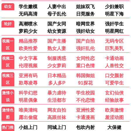
4.0
10.0
已完结
已完结
玩物们
白色巨塔
柳波芙·阿克肖诺娃,米洛斯·比柯维奇
唐泽寿明,江口洋介,黑木瞳
最新电影
动作片
喜剧片
爱情片
科幻片
剧情片
战争片
动画片
记录片