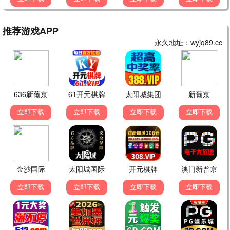
更新至HD
更新至HD
宇宙巨人：希曼崛起
人生开门红
尼古拉斯·加利齐纳,卡米拉·门德斯,伊德
常远,邓家佳,王耀庆,田雨,于洋,李宗恒
5.0
10.0
更新至HD
更新至HD
虎穴狼窝
精灵猎人
布兰卡·拉文,内斯托尔·坎蒂利亚纳
雷米·伊沙克,Norreen Ima