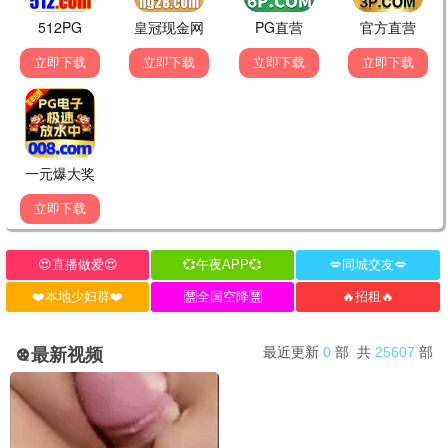
10.0
3.0
更新至HD
更新至HD
复仇看门犬
血色天堂
Chaney Morrow,韦斯·罗
精彩影片
6.0
1.0