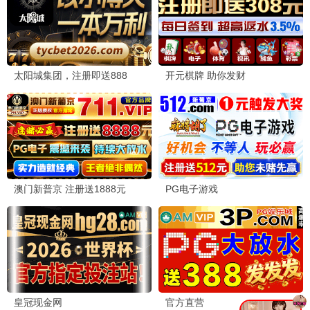
恶魔的手球歌2026
已完结
恶魔的手球歌
更新至后篇
一招一食
更新至02集
公路电影
更新至HD
破碎的声线
高清
星之守望
HD国语
炸掉银行经理
HD中字
罗宾汉之死
TC中字
古堡小夜曲
HD国语
乡思
HD国语
电影周榜单